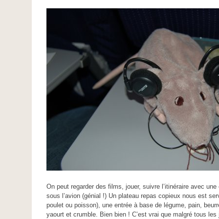
On peut regarder des films, jouer, suivre l’itinéraire avec un
sous l’avion (génial !) Un plateau repas copieux nous est ser
poulet ou poisson), une entrée à base de légume, pain, beurr
yaourt et crumble. Bien bien ! C’est vrai que malgré tous les j